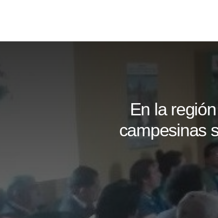
Skip
to
content
En la regió
campesinas s