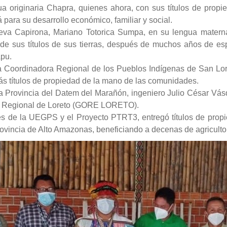
 originaria Chapra, quienes ahora, con sus títulos de propied
á para su desarrollo económico, familiar y social.
 Nueva Capirona, Mariano Totorica Sumpa, en su lengua matern
 de sus títulos de sus tierras, después de muchos años de es
Apu.
a Coordinadora Regional de los Pueblos Indígenas de San Loren
ás títulos de propiedad de la mano de las comunidades.
la Provincia del Datem del Marañón, ingeniero Julio César Vásqu
no Regional de Loreto (GORE LORETO).
 de la UEGPS y el Proyecto PTRT3, entregó títulos de propi
Provincia de Alto Amazonas, beneficiando a decenas de agriculto