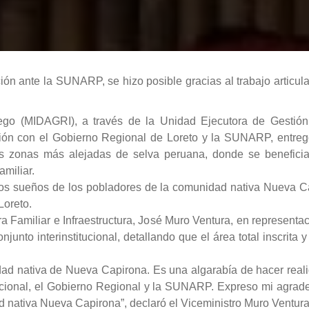
pción ante la SUNARP, se hizo posible gracias al trabajo articu
Riego (MIDAGRI), a través de la Unidad Ejecutora de Gestió
n con el Gobierno Regional de Loreto y la SUNARP, entregó 
s zonas más alejadas de selva peruana, donde se benefici
amiliar.
iados sueños de los pobladores de la comunidad nativa Nueva C
Loreto.
ra Familiar e Infraestructura, José Muro Ventura, en representac
conjunto interinstitucional, detallando que el área total inscrita
ad nativa de Nueva Capirona. Es una algarabía de hacer realid
Nacional, el Gobierno Regional y la SUNARP. Expreso mi agrad
ad nativa Nueva Capirona”, declaró el Viceministro Muro Ventura