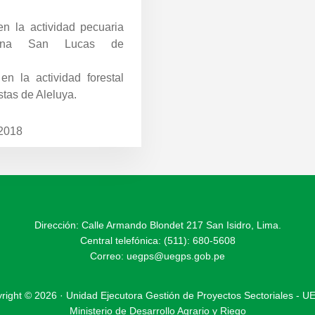
n la actividad pecuaria
esina San Lucas de
n la actividad forestal
stas de Aleluya.
 2018
Dirección: Calle Armando Blondet 217 San Isidro, Lima.
Central telefónica: (511): 680-5608
Correo:
uegps@uegps.gob.pe
right © 2026 · Unidad Ejecutora Gestión de Proyectos Sectoriales - 
Ministerio de Desarrollo Agrario y Riego