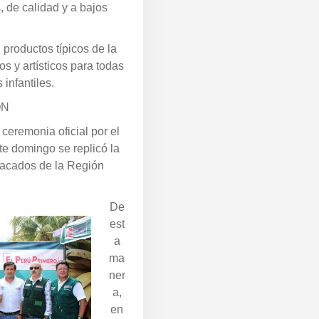
, de calidad y a bajos
 productos típicos de la
s y artísticos para todas
infantiles.
ÓN
 ceremonia oficial por el
e domingo se replicó la
tacados de la Región
De
est
a
ma
ner
a,
en