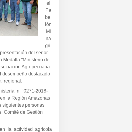
el
Pa
bel
lón
Mi
na
gri,
epresentación del señor
a Medalla “Ministerio de
 Asociación Agropecuaria
al desempeño destacado
al regional.
sterial n.° 0271-2018-
, en la Región Amazonas
s siguientes personas
 el Comité de Gestión
:
n la actividad agrícola