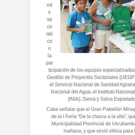
nd
s
se
co
ntó
co
n
la
par
ticipación de los equipos especializado
Gestión de Proyectos Sectoriales (UEGPS
el Servicio Nacional de Sanidad Agraria
Nacional del Agua, el Instituto Naciona
(INIA), Sierra y Selva Exportado
Cabe señalar que el Gran Pabellón Minagr
de la I Feria “De la chacra a la olla”, q
Municipalidad Provincial de Utcubamba
mañana, y que sirvió vitrina para 