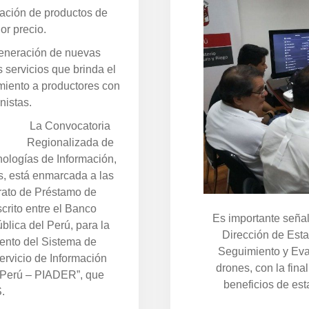
zación de productos de
jor precio.
generación de nuevas
 servicios que brinda el
miento a productores con
nistas.
La Convocatoria
Regionalizada de
ologías de Información,
, está enmarcada a las
rato de Préstamo de
rito entre el Banco
Es importante señal
blica del Perú, para la
Dirección de Esta
ento del Sistema de
Seguimiento y Eva
ervicio de Información
drones, con la fina
l Perú – PIADER”, que
beneficios de est
.