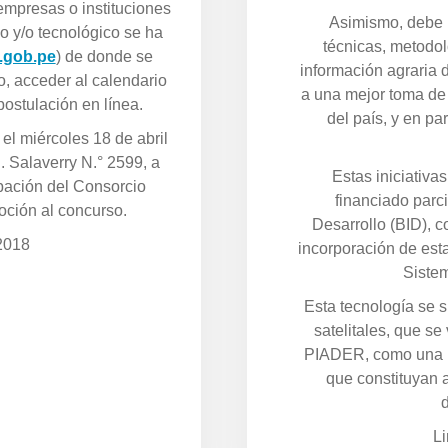
 empresas o instituciones
Asimismo, debe 
o y/o tecnológico se ha
técnicas, metodol
.gob.pe
) de donde se
información agraria 
, acceder al calendario
a una mejor toma de 
postulación en línea.
del país, y en pa
el miércoles 18 de abril
l. Salaverry N.° 2599, a
Estas iniciativ
cipación del Consorcio
financiado parc
ción al concurso.
Desarrollo (BID), c
 2018
incorporación de est
Sistem
Esta tecnología se 
satelitales, que s
PIADER, como una n
que constituyan a
L