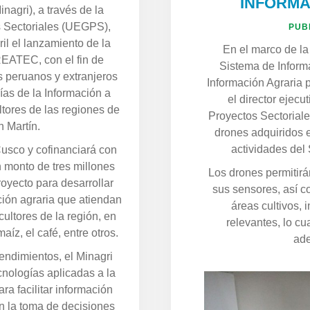
INFORMA
inagri), a través de la
s Sectoriales (UEGPS),
PUB
il el lanzamiento de la
En el marco de la
REATEC, con el fin de
Sistema de Informa
s peruanos y extranjeros
Información Agraria 
ías de la Información a
el director ejec
tores de las regiones de
Proyectos Sectoriale
n Martín.
drones adquiridos 
actividades del 
Cusco y cofinanciará con
 monto de tres millones
Los drones permitirá
royecto para desarrollar
sus sensores, así c
ión agraria que atiendan
áreas cultivos, 
ultores de la región, en
relevantes, lo cu
aíz, el café, entre otros.
ade
ndimientos, el Minagri
nologías aplicadas a la
ra facilitar información
n la toma de decisiones