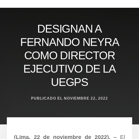
Skip
to
content
DESIGNAN A
FERNANDO NEYRA
COMO DIRECTOR
EJECUTIVO DE LA
UEGPS
PUBLICADO EL
NOVIEMBRE 22, 2022
(Lima, 22 de noviembre de 2022). –
El