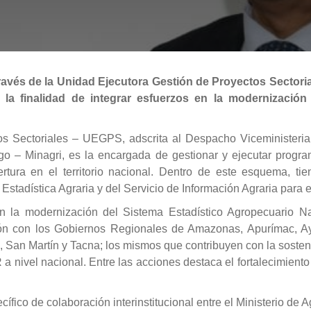
a través de la Unidad Ejecutora Gestión de Proyectos Sector
n la finalidad de integrar esfuerzos en la modernizació
 Sectoriales – UEGPS, adscrita al Despacho Viceministerial 
ego – Minagri, es la encargada de gestionar y ejecutar progr
ertura en el territorio nacional. Dentro de este esquema, ti
Estadística Agraria y del Servicio de Información Agraria para 
en la modernización del Sistema Estadístico Agropecuario Na
ión con los Gobiernos Regionales de Amazonas, Apurímac, A
 San Martín y Tacna; los mismos que contribuyen con la sosteni
 nivel nacional. Entre las acciones destaca el fortalecimiento
ico de colaboración interinstitucional entre el Ministerio de Ag