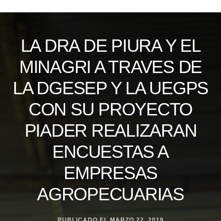
Skip
to
content
LA DRA DE PIURA Y EL
MINAGRI A TRAVES DE
LA DGESEP Y LA UEGPS
CON SU PROYECTO
PIADER REALIZARAN
ENCUESTAS A
EMPRESAS
AGROPECUARIAS
PUBLICADO EL
MARZO 22, 2019