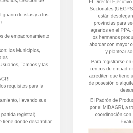
 créditos, creación de
El Director Ejecutiv
Sectoriales (UEGPS)
al guano de islas y a los
están desplegan
n
provincias para se
agrarios en el PPA, 
ntros de empadronamiento
los hermanos produ
abordar con mayor c
son: los Municipios,
y plantear so
ales
Para registrarse en 
 Usuarios, Tambos y las
centros de empadro
acrediten que tiene u
AGRI.
de posesión o alquil
los requisitos para la
desarr
amiento, llevando sus
El Padrón de Produc
por el MIDAGRI, a t
partida registral).
coordinación con 
 tiene donde desarrollar
Evalu