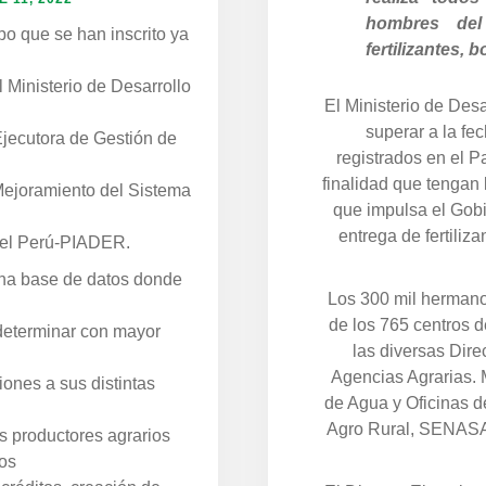
hombres del
o que se han inscrito ya
fertilizantes,
 Ministerio de Desarrollo
El Ministerio de Des
superar a la fe
jecutora de Gestión de
registrados en el P
finalidad que tengan 
ejoramiento del Sistema
que impulsa el Gob
entrega de fertiliza
 del Perú-PIADER.
una base de datos donde
Los 300 mil hermano
de los 765 centros 
 determinar con mayor
las diversas Dir
Agencias Agrarias. 
iones a sus distintas
de Agua y Oficinas 
Agro Rural, SENASA, 
os productores agrarios
os