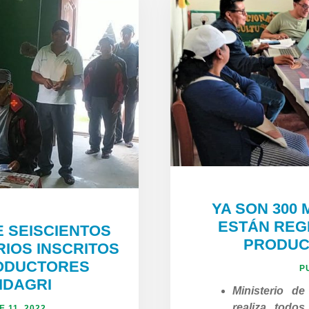
YA SON 300
ESTÁN REG
E SEISCIENTOS
PRODUC
IOS INSCRITOS
RODUCTORES
P
IDAGRI
Ministerio d
realiza todo
 11, 2022